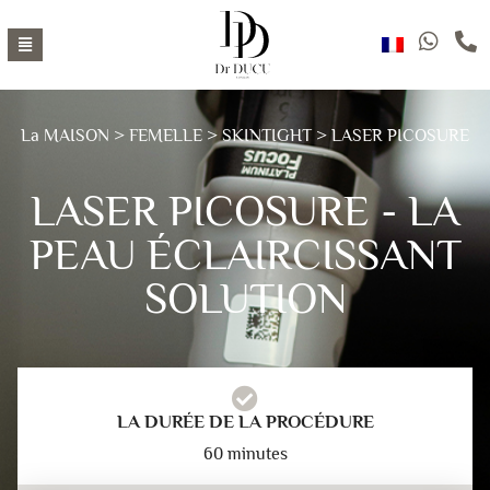
La MAISON
>
FEMELLE
>
SKINTIGHT
> LASER PICOSURE
LASER PICOSURE - LA
PEAU ÉCLAIRCISSANT
SOLUTION
LA DURÉE DE LA PROCÉDURE
60 minutes