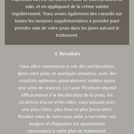
soin, et en appliquant de la crème solaire
régulièrement. Nous avons également des conseils sur
toutes les mesures supplémentaires à prendre pour
prendre soin de votre peau dans les jours suivant le
traitement.
4. Résultats
Vous allez commencer à voir des améliorations
dans votre peau en quelques semaines, avec des
résultats optimaux généralement visibles après
une série de séances. Le Laser PicoSure répond
efficacement à la décoloration de la peau, les
cicatrices d'acné et les rides, vous laissant avec
une plus claire, plus lisse et plus jeune teint.
Rendez-vous de suivi nous aider à surveiller vos
progrès et d'apporter les ajustements
nécessaires à votre plan de traitement.