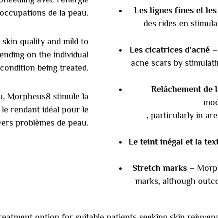
Les lignes fines et les
éoccupations de la peau.
des rides en stimula
skin quality and mild to
Les cicatrices d'acné
ending on the individual
acne scars by stimulat
condition being treated.
Relâchement de l
au, Morpheus8 stimule la
mod
 le rendant idéal pour le
, particularly in ar
vers problèmes de peau.
Le teint inégal et la tex
Stretch marks –
Morph
marks, although outco
reatment option for suitable patients seeking skin rejuven