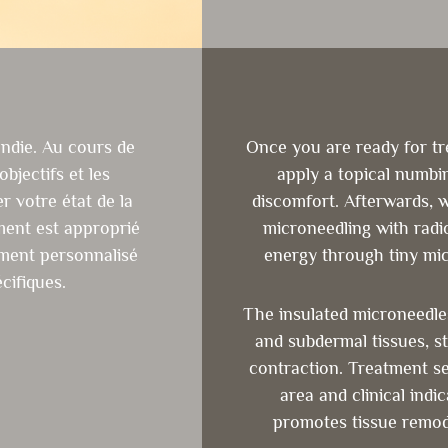
die. Au cours de
Once you are ready for t
bjectifs et les
apply a topical numbi
 votre état de la
discomfort. Afterwards,
ment est approprié
microneedling with radi
ement personnalisé
energy through tiny mic
cifiques.
The insulated microneedles
and subdermal tissues, st
contraction. Treatment se
area and clinical indi
promotes tissue remode