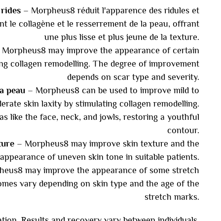
 rides
– Morpheus8 réduit l'apparence des ridules et
nt le collagène et le resserrement de la peau, offrant
une plus lisse et plus jeune de la texture.
–
Morpheus8 may improve the appearance of certain
ing collagen remodelling. The degree of improvement
depends on scar type and severity.
a peau
– Morpheus8 can be used to improve mild to
erate skin laxity by stimulating collagen remodelling.
eas like the face, neck, and jowls, restoring a youthful
contour.
ture
– Morpheus8 may improve skin texture and the
appearance of uneven skin tone in suitable patients.
eus8 may improve the appearance of some stretch
mes vary depending on skin type and the age of the
stretch marks.
ation. Results and recovery vary between individuals.