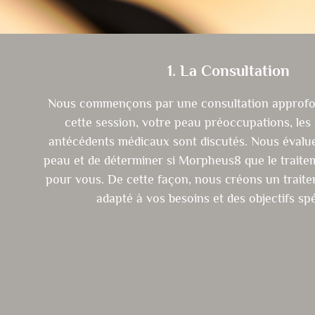
1. La Consultation
Nous commençons par une consultation approfon
cette session, votre peau préoccupations, les o
antécédents médicaux sont discutés. Nous évaluer
peau et de déterminer si Morpheus8 que le traite
pour vous. De cette façon, nous créons un trait
adapté à vos besoins et des objectifs spé