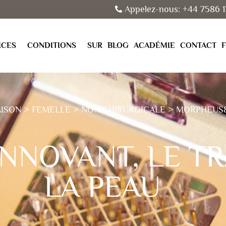
Appelez-nous: +44 7586 1
ICES
CONDITIONS
SUR
BLOG
ACADÉMIE
CONTACT
AISON
>
FEMELLE
>
NON CHIRURGICALE
> MORPHEUS
INNOVANT, LE T
LA PEAU