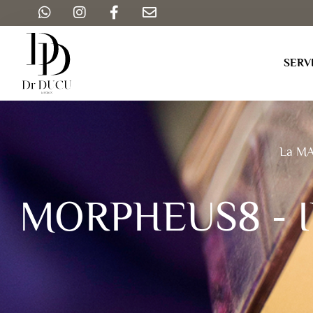
SERV
La M
MORPHEUS8 - 