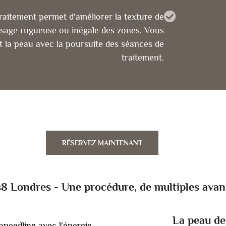
aitement permet d'améliorer la texture de
issage rugueuse ou inégale des zones. Vous
et la peau avec la poursuite des séances de
traitement.
RÉSERVEZ MAINTENANT
 Londres - Une procédure, de multiples avan
La peau de
needling avec l'énergie