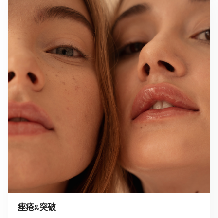
痤疮&突破