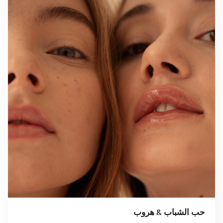
حب الشباب & هروب