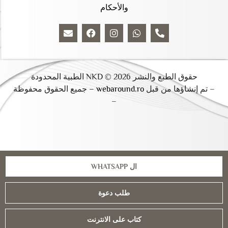
والأحكام
حقوق الطبع والنشر 2026 © NKD الطبية المحدودة
– تم إنشاؤها من قبل
webaround.ro –
جميع الحقوق محفوظة
–
ال WHATSAPP
طلب دعوة
كتاب على الانترنت