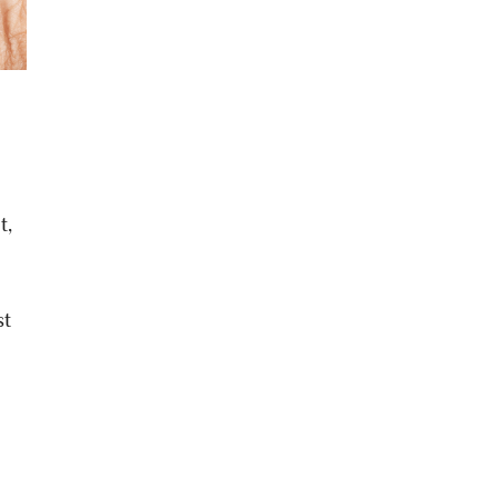
t,
st