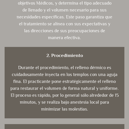
objetivos Médicos, y determina el tipo adecuado
de llenado y el volumen necesario para sus
necesidades específicas. Este paso garantiza que
el tratamiento se alinea con sus expectativas y
las direcciones de sus preocupaciones de
manera efectiva.
2. Procedimiento
Durante el procedimiento, el relleno dérmico es
cuidadosamente inyecta en los templos con una aguja
fina. El practicante pone estratégicamente el relleno
para restaurar el volumen de forma natural y uniforme.
El proceso es rápido, por lo general sólo alrededor de 15
minutos, y se realiza bajo anestesia local para
minimizar las molestias.