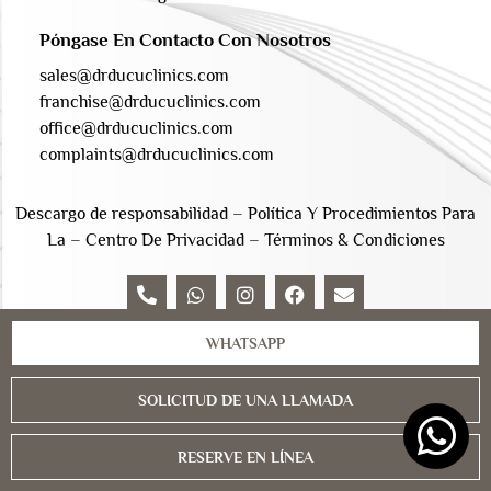
Póngase En Contacto Con Nosotros
sales@drducuclinics.com
franchise@drducuclinics.com
office@drducuclinics.com
complaints@drducuclinics.com
Descargo de responsabilidad
–
Política Y Procedimientos Para
La
–
Centro De Privacidad
–
Términos & Condiciones
WHATSAPP
Los derechos de autor 2026 © NKD Medical Limited
SOLICITUD DE UNA LLAMADA
– Creado por
webaround.ro –
Todos los derechos
reservados –
RESERVE EN LÍNEA