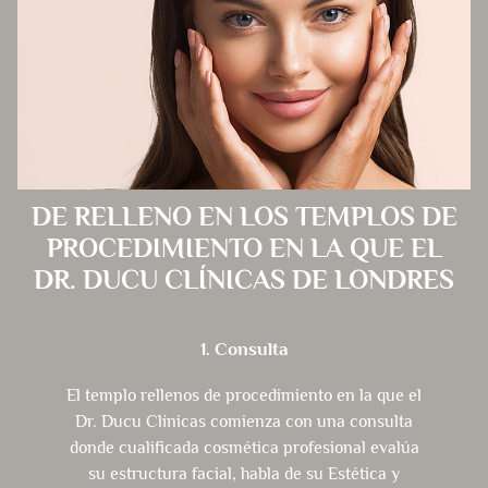
DE RELLENO EN LOS TEMPLOS DE
PROCEDIMIENTO EN LA QUE EL
DR. DUCU CLÍNICAS DE LONDRES
1. Consulta
El templo rellenos de procedimiento en la que el
Dr. Ducu Clínicas comienza con una consulta
donde cualificada cosmética profesional evalúa
su estructura facial, habla de su Estética y