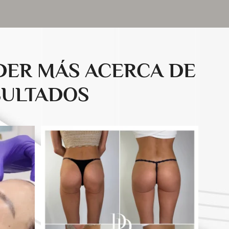
NDER MÁS ACERCA DE
SULTADOS
drducu.clinics
Jul 28