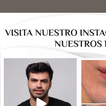
VISITA NUESTRO INST
NUESTROS 
drducu.clinics
Jul 31