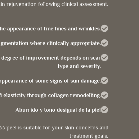
kin rejuvenation following clinical assessment.
e appearance of fine lines and wrinkles.
gmentation where clinically appropriate.
 degree of improvement depends on scar
type and severity.
appearance of some signs of sun damage.
elasticity through collagen remodelling.
Aburrido y tono desigual de la piel
 peel is suitable for your skin concerns and
treatment goals.