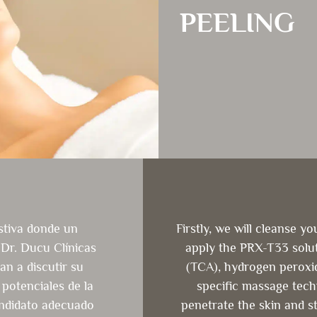
PEELING
stiva donde un
Firstly, we will cleanse y
l Dr. Ducu Clínicas
apply the PRX-T33 solut
an a discutir su
(TCA), hydrogen peroxide
 potenciales de la
specific massage techn
andidato adecuado
penetrate the skin and s