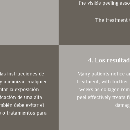
the visible peeling ass
The treatment t
4. Los resulta
as instrucciones de
Many patients notice a
y minimizar cualquier
treatment, with further
itar la exposición
weeks as collagen remo
licación de una alta
peel effectively treats 
mbién debe evitar el
damage
s o tratamientos para