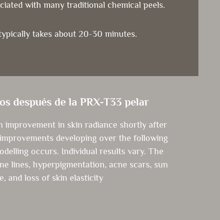
ociated with many traditional chemical peels.
ypically takes about 20-30 minutes.
dos después de la PRX-T33 pelar
n improvement in skin radiance shortly after
 improvements developing over the following
delling occurs. Individual results vary. The
fine lines, hyperpigmentation, acne scars, sun
, and loss of skin elasticity