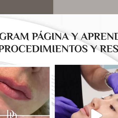
AGRAM PÁGINA Y APRE
PROCEDIMIENTOS Y RE
drducu.clinics
drducu.clinics
Jul 30
Jul 29