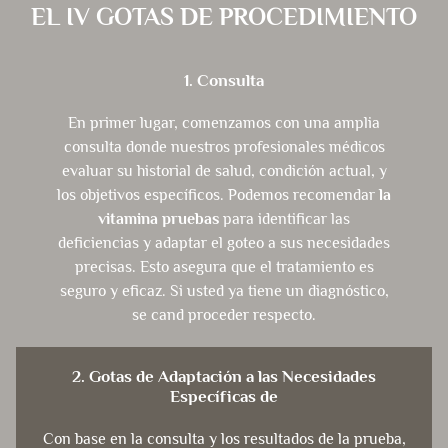
EL IV GOTAS DE PROCEDIMIENTO
1. Consulta
En primer lugar, comenzamos con una amplia
consulta donde nuestros profesionales médicos
evaluar su historial de salud, condición actual, y
los objetivos específicos. Podemos recomendar
la
vitamina pruebas
para identificar las
deficiencias y adaptar el goteo a sus necesidades
precisas. Esto asegura que el tratamiento es
seguro y eficaz. Si usted ya tiene un diagnóstico,
se cand proceder respecto.
2. Gotas de Adaptación a las Necesidades
Específicas de
Con base en la consulta y los resultados de la prueba,