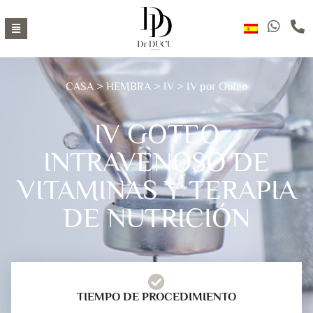
CASA
>
HEMBRA
>
IV
> IV por Goteo
IV GOTEO
INTRAVENOSO DE
VITAMINAS Y TERAPIA
DE NUTRICIÓN
TIEMPO DE PROCEDIMIENTO