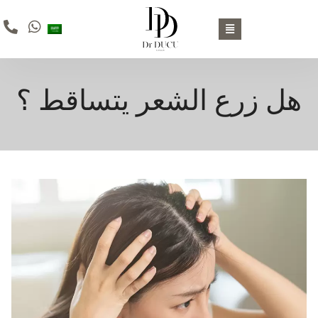
هل زرع الشعر يتساقط ؟