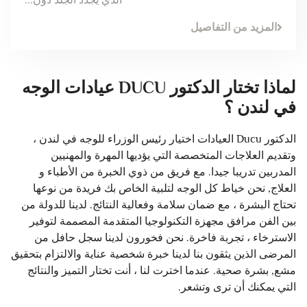
الذي يجدد الجلد دون...
المزيد من التفاصيل
لماذا تختار الدكتور DUCU عيادات الوجه
في لندن ؟
الدكتور Ducu العيادات اختيار رئيس الوزراء للوجه في لندن ،
وتقديم العلاجات المتخصصة التي يؤديها المهرة والمهنيين
المدربين تدريبا جيدا. مع فريق من ذوي الخبرة من الأطباء و
العلاج, نحن خياط كل الوجه لتلبية الخاص بك فريدة من نوعها
تحتاج البشرة ، مع ضمان سلامة وفعالية النتائج. لدينا للدولة من
بين الفن مرافق مجهزة التكنولوجيا المتقدمة المصممة لتوفير
الاسترخاء ، تجربة فاخرة. نحن فخورون لدينا سجل حافل من
المرضى الذين يثقون بنا لدينا خبرة شخصية عناية والالتزام بتحقيق
مشع, بشرة صحية. عندما اخترت لنا ، أنت تختار التميز والنتائج
التي يمكنك أن ترى وتشعر.