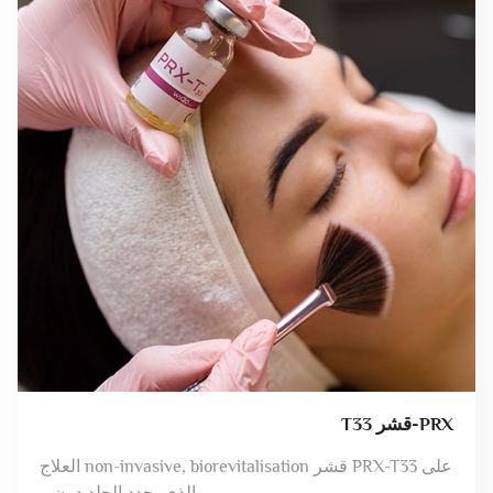
PRX-قشر T33
على PRX-T33 قشر non-invasive, biorevitalisation العلاج