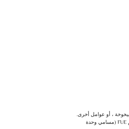
يخوخة ، أو عوامل أخرى.
هذه العلاجات مفيدة لأنها توفر الطبيعية, نتائج دائمة مع تحسين المظهر واحترام الذات. في عيادتنا نحن المتخصصة في المتقدم FUE (مسامي وحدة