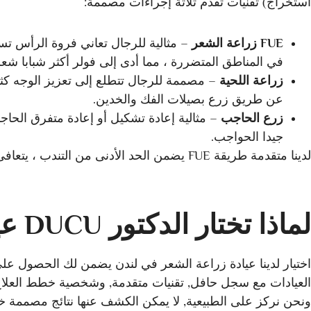
استخراج) تقنيات تقدم ثلاثة إجراءات مصممة:
FUE زراعة الشعر
– مثالية للرجال تعاني فروة الرأس تس
في المناطق المتضررة ، مما أدى إلى فولر أكثر شبابا شع
زراعة اللحية
– مصممة للرجال تتطلع إلى تعزيز الوجه كثاف
عن طريق زرع بصيلات الفك والخدين.
زرع الحاجب
– مثالية إعادة تشكيل أو إعادة متفرق الحاج
جيدا الحواجب.
لدينا متقدمة طريقة FUE يضمن الحد الأدنى من التندب ، يتعافى سريعا للغاية شخصية النتائج.
لماذا تختار الدكتور DUCU عيادات الذكور زراعة الشعر في لندن ؟
اختيار لدينا عيادة زراعة الشعر في لندن يضمن لك الحصول على ا
العيادات مع سجل حافل, تقنيات متقدمة, وشخصية خطط العلا
ونحن نركز على الطبيعية, لا يمكن الكشف عنها نتائج مصممة خصي