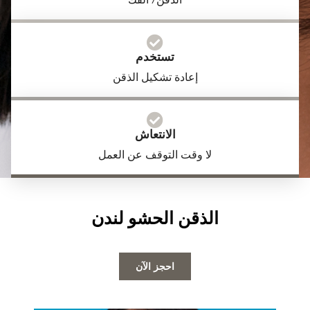
الذقن/ الفك
تستخدم
إعادة تشكيل الذقن
الانتعاش
لا وقت التوقف عن العمل
الذقن الحشو لندن
احجز الآن