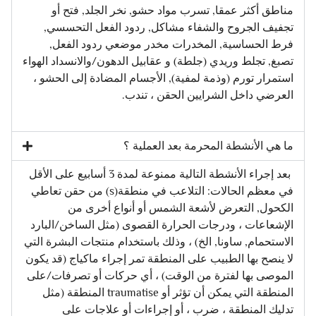
مناطق أكثر عمقا, تسرب مواد حشو, نخر الجلد, فتح أو
تجفيف الجروح والشفاء مشاكل, ردود الفعل التحسسي,
فرط الحساسية, المخدرات مخدر موضعي ردود الفعل,
تصبغ, تجلط وريدي (جلطة) و عقابيل الدهون/والانسداد الهواء
استمرار تورم (وذمة لمفية), الأجسام المضادة إلى الحشو ،
العرضي داخل الشرايين الحقن ، تندب.
ما هي الأنشطة المحرمة بعد العملية ؟
بعد إجراء الأنشطة التالية ممنوعة لمدة 3 أسابيع على الأقل
في معظم الحالات: التلاعب في منطقة(s) من حقن تعاطي
الكحول, التعرض لأشعة الشمس أو أنواع أخرى من
الإشعاعات ، ودرجات الحرارة القصوى (مثل الساخن/البارد
الاستحمام, ساونا, الخ) ، وذلك باستخدام منتجات البشرة التي
لا ينصح بها الطبيب على المنطقة تمر إجراء ماكياج (قد يكون
الموصى بها لفترة من الوقت) ، أي حركات أو تصرفات/على
المنطقة التي يمكن أن تؤثر أو traumatise المنطقة (مثل
تدليك المنطقة ، ضرب ، أو إجراءات أو علاجات على