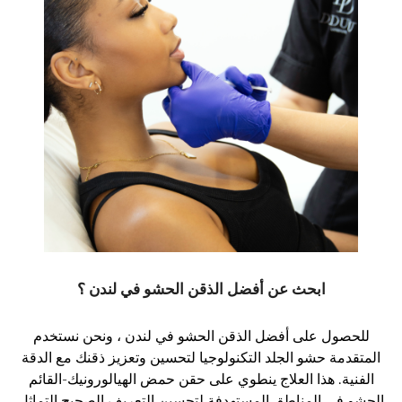
ابحث عن أفضل الذقن الحشو في لندن ؟
للحصول على أفضل الذقن الحشو في لندن ، ونحن نستخدم
المتقدمة حشو الجلد التكنولوجيا لتحسين وتعزيز ذقنك مع الدقة
الفنية. هذا العلاج ينطوي على حقن حمض الهيالورونيك-القائم
الحشو في المناطق المستهدفة لتحسين التعريف الصحيح التماثل