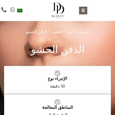
المنزل
>
أنثى
>
الحقن
> الذقن الحشو
الذقن الحشو
الإجراء نوع
30 دقيقة
المناطق المعالجة