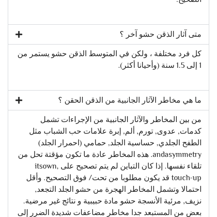
متى آثار الذقن حشو آخر ؟
كل فرد مختلفة ، ولكن في المتوسط الذقن حشو يستمر من
1 إلى 1.5 سنة (وأحيانا أكثر).
ما هي مخاطر الآثار الجانبية من الذقن الحقن ؟
من بين المخاطر والآثار الجانبية من الإجراءات تشمل
كدمات, عدوى, تورم, ألم, إبرة علامات حب الشباب مثل
الطفح الجلدي, حساسية الجلد, حمامي (احمرار الجلد)
andasymmetry. هذه المخاطر عادة ما تكون مؤقتة تحل من
تلقاء نفسها. إذا كان التباين لم يتم تصحيح على itsown,
touch-up قد يكون مطلوبا من تحت/ فوق التصحيح. وأقل
احتمالا وتشمل المخاطر الهجرة من حشو الجلد التجعد,
نزيف, مرئية الأنسجة حشو مادة حبيبية و نتائج غير مرضية.
بعض من المستبعد جدا مخاطر مضاعفات شديدة الضرر إلى