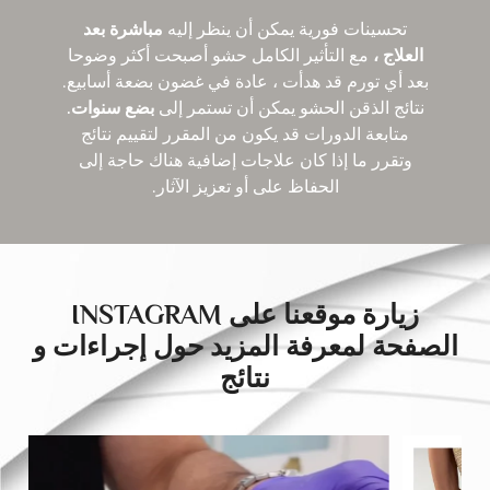
تحسينات فورية يمكن أن ينظر إليه
مباشرة بعد
العلاج ،
مع التأثير الكامل حشو أصبحت أكثر وضوحا
بعد أي تورم قد هدأت ، عادة في غضون بضعة أسابيع.
نتائج الذقن الحشو يمكن أن تستمر إلى
بضع سنوات.
متابعة الدورات قد يكون من المقرر لتقييم نتائج
وتقرر ما إذا كان علاجات إضافية هناك حاجة إلى
الحفاظ على أو تعزيز الآثار.
زيارة موقعنا على INSTAGRAM
الصفحة لمعرفة المزيد حول إجراءات و
نتائج
drducu.clinics
يوليو 29