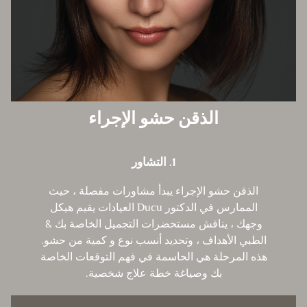
الذقن حشو الإجراء
1. التشاور
الذقن حشو الإجراء يبدأ مشاورات مفصلة ، حيث
الممارس في الدكتور Ducu العيادات يقيم هيكل
وجهك ، يناقش مستحضرات التجميل الخاصة بك &
الطبي الأهداف ، وتحديد أنسب نوع و كمية من حشو.
هذه المرحلة هي الحاسمة في فهم التوقعات الخاصة
بك وصياغة خطة علاج شخصية.