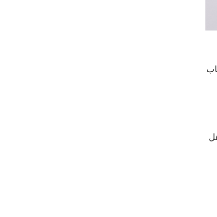
اب
هل