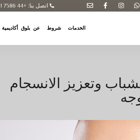
اتصل بنا: +44 7586 131 840
الخدمات
شروط
عن
بلوق
أكاديمية
لشباب وتعزيز الانسجام
وجه