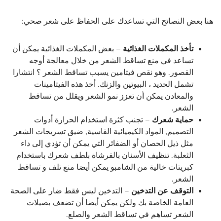
هنا بعض النصائح التي تساعدك على الحفاظ على شعر صحي:
تأخذ المكملات الغذائية
– بعض المكملات الغذائية يمكن أن
تساعد في منع تساقط الشعر من خلال معالجة أوجه
القصور. وهو نقص فيتامين يسبب تساقط الشعر ؟ انتشارا
تشمل الحديد ، البيوتين والزنك. أخذ هذه الفيتامينات
والمعادن يمكن أن تعزز نمو الشعر ويقلل من تساقط
الشعر.
حماية شعرك
– تجنب كثرة استخدام الحرارة أدوات
التصميم, المواد الكيميائية القاسية, ضيق تسريحات الشعر
مثل ذيل الحصان أو الضفائر التي يمكن أن تؤدي إلى داء
الثعلبة. تنظيف الأسنان بالفرشاة بلطف شعرك باستخدام
كبريتات خالية من الشامبو يمكن أيضا منع تلف و تساقط
الشعر.
التوقف عن التدخين
– التدخين ليس فقط ضار على الصحة
العامة الخاصة بك ولكن يمكن أيضا أن تضعف بصيلات
الشعر تساهم في تساقط الشعر والصلع.