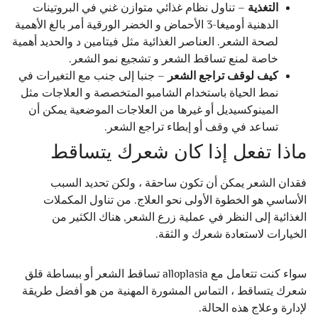
التغذية
– تناول نظام غذائي متوازن غني في البروتينات
الدهنية أوميغا-3 الأحماض و الخضر الورقية أمر بالغ الأهمية
لصحة الشعر. العناصر الغذائية مثل فيتامين د والحديد أهمية
خاصة لمنع تساقط الشعر و تشجيع نمو الشعر.
كيف لوقف تراجع الشعر
– جنبا إلى جنب مع التغيرات في
نمط الحياة باستخدام الشامبو المتخصصة و العلاجات مثل
المينوكسيديل أو غيرها من العلاجات الموضعية يمكن أن
تساعد في وقف أو إبطاء تراجع الشعر.
ماذا تفعل إذا كان شعرك يتساقط
فقدان الشعر يمكن أن تكون ساحقة ، ولكن تحديد السبب
الأساسي هو الخطوة الأولى نحو العلاج. من تناول المكملات
الغذائية إلى النظر في عملية زرع الشعر, هناك الكثير من
الخيارات لاستعادة شعرك و الثقة.
سواء كنت تتعامل مع alloplasia تساقط الشعر أو ببساطة قلق
شعرك يتساقط ، التماس المشورة المهنية من هو أفضل طريقة
لإدارة وعلاج هذه الحالة.