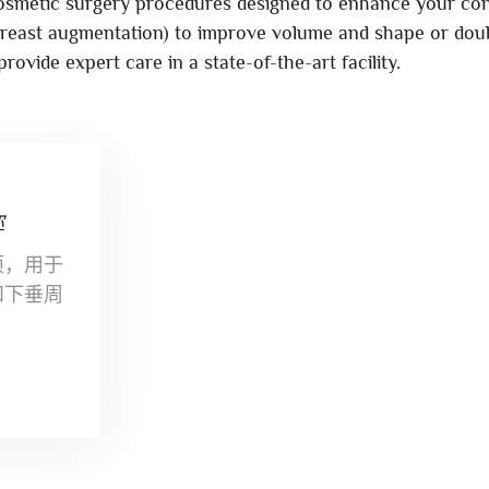
cosmetic surgery procedures designed to enhance your co
(breast augmentation) to improve volume and shape or dou
provide expert care in a state-of-the-art facility.
你
项，用于
和下垂周