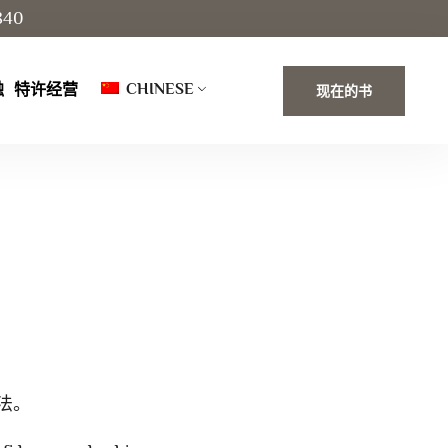
840
CHINESE
触
特许经营
现在的书
法。